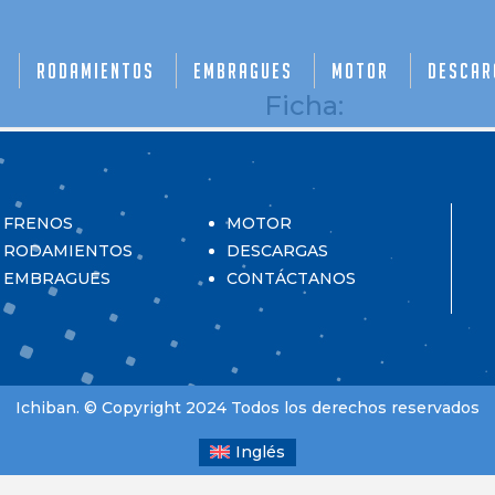
Rodamientos
Embragues
Motor
Descar
Ficha:
FRENOS
MOTOR
RODAMIENTOS
DESCARGAS
EMBRAGUES
CONTÁCTANOS
Ichiban. © Copyright 2024 Todos los derechos reservados
Inglés